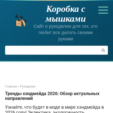
Перейти
Коробка с
к
контенту
мышками
Сайт о рукоделии для тех, кто
любит все делать своими
руками
Поиск:
Главная
»
Рукоделие
Тренды хэндмейда 2026: Обзор актуальных
направлений
Узнайте, что будет в моде в мире хэндмейда в
2026 году! Эклектика, экологичность,