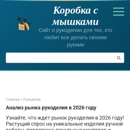
Перейти
Коробка с
к
контенту
мышками
Сайт о рукоделии для тех, кто
любит все делать своими
руками
Поиск:
Главная
»
Рукоделие
Анализ рынка рукоделия в 2026 году
Узнайте, что ждет рынок рукоделия в 2026 году!
Растущий спрос на уникальные изделия ручной
работы, поддержка локальных мастеров и