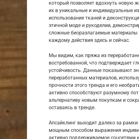
который позволяет вдохнуть новую ж
их в уникальные и индивидуальные из
использование тканей и деконструкц
этичной моде и рукоделии, демонстрир
сложные биоразлагаемые материалы и
каждому действия здесь и сейчас.
Мы видим, как пряжа из переработан
востребованной, что подтверждает гл
устойчивость. Данные показывают зн
переработанных материалов, использу
прочности этого тренда и его необра
активно способствуют разумному пот
альтернативу новым покупкам и сокр
оставаясь в тренде.
Апсайклинг выходит далеко за рамки 
мощным способом выражения индивид
активно поддерживаемое соцсетями и