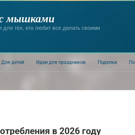
 с мышками
и для тех, кто любит все делать своими
Для детей
Идеи для праздников
Поделки
По
отребления в 2026 году