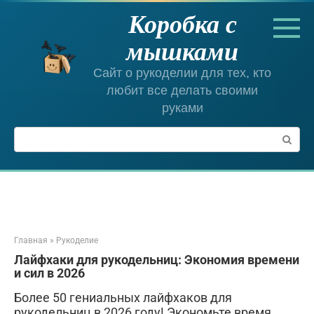
Перейти
Коробка с
к
контенту
мышками
Сайт о рукоделии для тех, кто
любит все делать своими
руками
Поиск:
Главная
»
Рукоделие
Лайфхаки для рукодельниц: Экономия времени
и сил в 2026
Более 50 гениальных лайфхаков для
рукодельниц в 2026 году! Экономьте время,