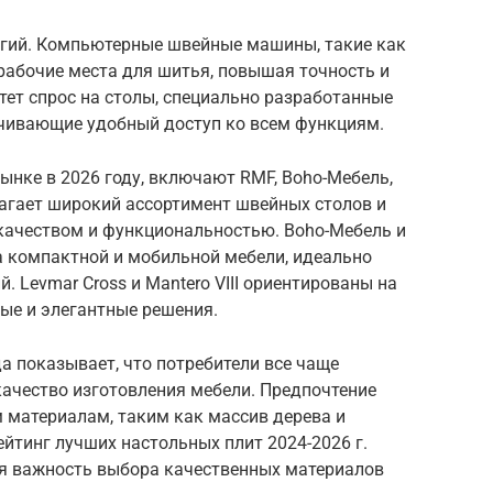
огий. Компьютерные швейные машины, такие как
 рабочие места для шитья, повышая точность и
стет спрос на столы, специально разработанные
чивающие удобный доступ ко всем функциям.
ынке в 2026 году, включают RMF, Boho-Мебель,
длагает широкий ассортимент швейных столов и
качеством и функциональностью. Boho-Мебель и
 компактной и мобильной мебели, идеально
 Levmar Cross и Mantero VIII ориентированы на
ые и элегантные решения.
да показывает, что потребители все чаще
ачество изготовления мебели. Предпочтение
 материалам, таким как массив дерева и
йтинг лучших настольных плит 2024-2026 г.
ая важность выбора качественных материалов