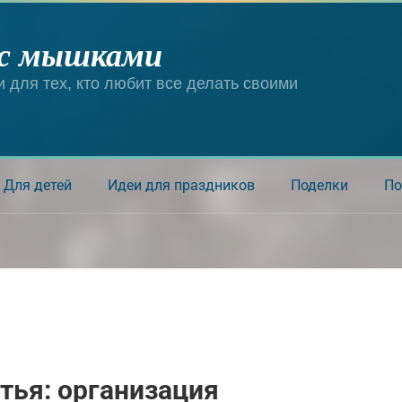
 с мышками
и для тех, кто любит все делать своими
Для детей
Идеи для праздников
Поделки
По
тья: организация