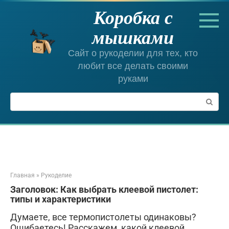
Перейти
Коробка с
к
контенту
мышками
Сайт о рукоделии для тех, кто
любит все делать своими
руками
Поиск:
Главная
»
Рукоделие
Заголовок: Как выбрать клеевой пистолет:
типы и характеристики
Думаете, все термопистолеты одинаковы?
Ошибаетесь! Расскажем, какой клеевой