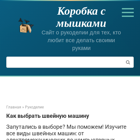
Перейти
Коробка с
к
контенту
мышками
Сайт о рукоделии для тех, кто
любит все делать своими
руками
Поиск:
Главная
»
Рукоделие
Как выбрать швейную машину
Запутались в выборе? Мы поможем! Изучите
все виды швейных машин: от
электромеханических до компьютерных,