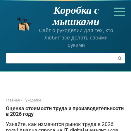
Перейти
Коробка с
к
контенту
мышками
Сайт о рукоделии для тех, кто
любит все делать своими
руками
Поиск:
Главная
»
Рукоделие
Оценка стоимости труда и производительности
в 2026 году
Узнайте, как изменится рынок труда в 2026
году! Анализ спроса на IT, digital и аналитиков.