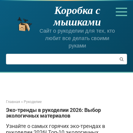
Перейти
Коробка с
к
контенту
мышками
Сайт о рукоделии для тех, кто
любит все делать своими
руками
Поиск:
Главная
»
Рукоделие
Эко-тренды в рукоделии 2026: Выбор
экологичных материалов
Узнайте о самых горячих эко-трендах в
рукоделии 2026! Топ-10 экологичных