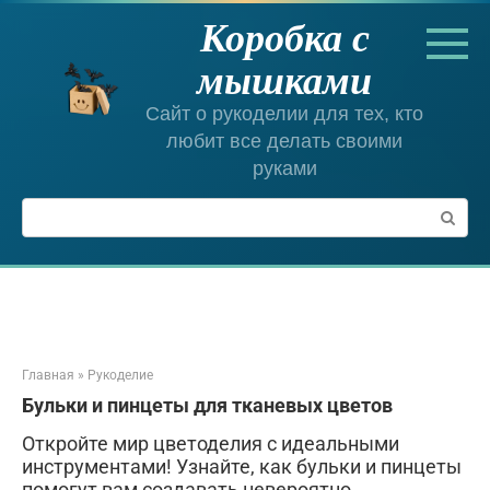
Перейти
Коробка с
к
контенту
мышками
Сайт о рукоделии для тех, кто
любит все делать своими
руками
Поиск:
Главная
»
Рукоделие
Бульки и пинцеты для тканевых цветов
Откройте мир цветоделия с идеальными
инструментами! Узнайте, как бульки и пинцеты
помогут вам создавать невероятно