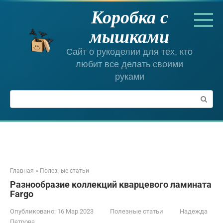
Перейти
Коробка с
к
контенту
мышками
Сайт о рукоделии для тех, кто
любит все делать своими
руками
Поиск:
Главная
»
Полезные статьи
Разнообразие коллекций кварцевого ламината
Fargo
Опубликовано:
16 Мар 2023
Полезные статьи
Надежда
Петрова