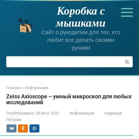
Перейти
Коробка с
к
контенту
мышками
Сайт о рукоделии для тех, кто
любит все делать своими
руками
Поиск:
Главная
»
Информация
Zeiss Axioscope – умный микроскоп для любых
исследований
Опубликовано:
28 Июл 2022
Информация
Надежда
Петрова