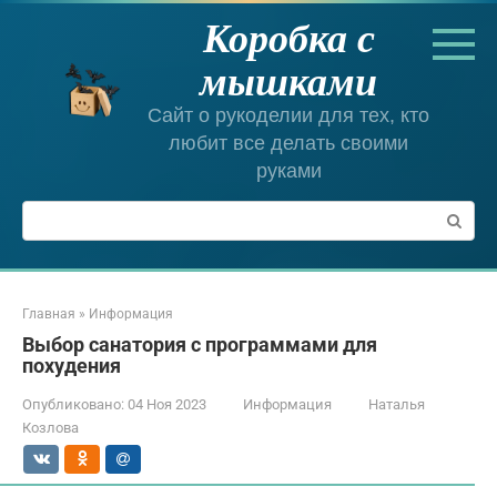
Перейти
Коробка с
к
контенту
мышками
Сайт о рукоделии для тех, кто
любит все делать своими
руками
Поиск:
Главная
»
Информация
Выбор санатория с программами для
похудения
Опубликовано:
04 Ноя 2023
Информация
Наталья
Козлова