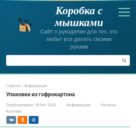
Перейти
Коробка с
к
контенту
мышками
Сайт о рукоделии для тех, кто
любит все делать своими
руками
Поиск:
Главная
»
Информация
Упаковки из гофрокартона
Опубликовано:
29 Окт 2022
Информация
Наталья
Козлова