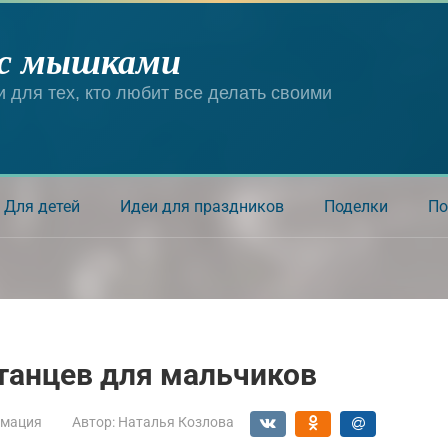
 с мышками
и для тех, кто любит все делать своими
Для детей
Идеи для праздников
Поделки
По
танцев для мальчиков
мация
Автор:
Наталья Козлова