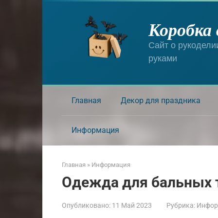
Перейти
к
Коробка
контенту
Сайт о рукодели
руками
Главная
Декор для праздника
Информация
Главная
»
Информация
Одежда для бальных 
Опубликовано:
11 Май 2023
Рубрика:
Инфор