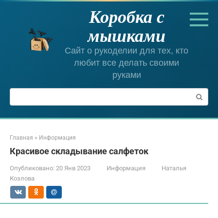
Перейти
Коробка с
к
контенту
мышками
Сайт о рукоделии для тех, кто
любит все делать своими
руками
Поиск:
Главная
»
Информация
Красивое складывание салфеток
Опубликовано:
20 Янв 2023
Информация
Наталья
Козлова