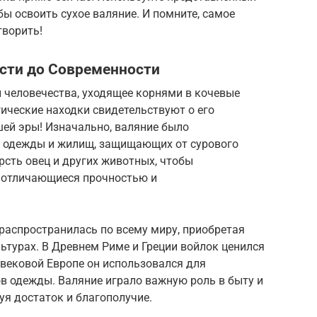
бы освоить сухое валяние. И помните, самое
творить!
ости до Современности
 человечества, уходящее корнями в кочевые
ические находки свидетельствуют о его
шей эры! Изначально, валяние было
й одежды и жилищ, защищающих от сурового
сть овец и других животных, чтобы
, отличающиеся прочностью и
 распространилась по всему миру, приобретая
ьтурах. В Древнем Риме и Греции войлок ценился
евековой Европе он использовался для
в одежды. Валяние играло важную роль в быту и
уя достаток и благополучие.