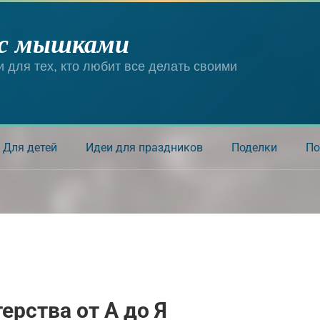
 с мышками
и для тех, кто любит все делать своими
Для детей
Идеи для праздников
Поделки
По
ерства от А до Я