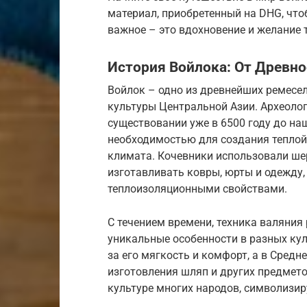
материал, приобретенный на DHG, что
важное – это вдохновение и желание 
История Войлока: От Древн
Войлок – одно из древнейших ремесел
культуры Центральной Азии. Археолог
существовании уже в 6500 году до на
необходимостью для создания тепло
климата. Кочевники использовали шер
изготавливать ковры, юрты и одежду
теплоизоляционными свойствами.
С течением времени, техника валяния
уникальные особенности в разных кул
за его мягкость и комфорт, а в Средн
изготовления шляп и других предмето
культуре многих народов, символизир