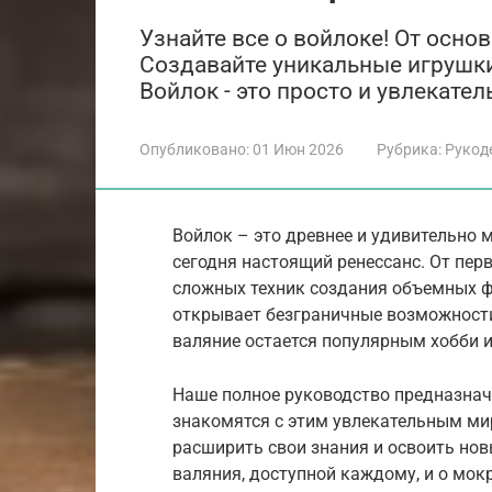
Узнайте все о войлоке! От осно
Создавайте уникальные игрушки
Войлок - это просто и увлекател
Опубликовано:
01 Июн 2026
Рубрика:
Рукод
Войлок – это древнее и удивительно 
сегодня настоящий ренессанс. От пер
сложных техник создания объемных ф
открывает безграничные возможности д
валяние остается популярным хобби 
Наше полное руководство предназнач
знакомятся с этим увлекательным ми
расширить свои знания и освоить нов
валяния, доступной каждому, и о мо