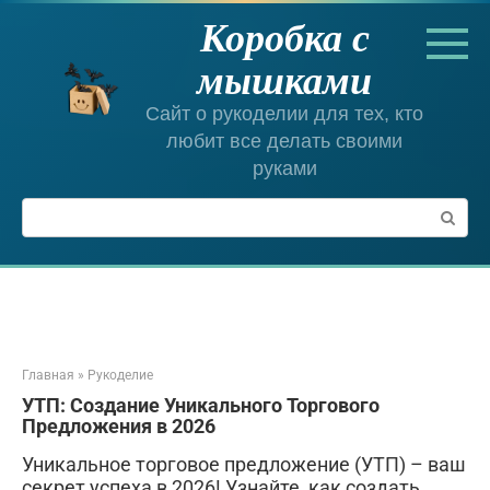
Перейти
Коробка с
к
контенту
мышками
Сайт о рукоделии для тех, кто
любит все делать своими
руками
Поиск:
Главная
»
Рукоделие
УТП: Создание Уникального Торгового
Предложения в 2026
Уникальное торговое предложение (УТП) – ваш
секрет успеха в 2026! Узнайте, как создать