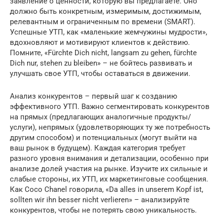
заявление о ценности, которую вы предлагаете. Оно
должно быть конкретным, измеримым, достижимым,
релевантным и ограниченным по времени (SMART).
Успешные УТП, как «маленькие жемчужины мудрости»,
вдохновляют и мотивируют клиентов к действию.
Помните, «Fürchte Dich nicht, langsam zu gehen, fürchte
Dich nur, stehen zu bleiben» – не бойтесь развивать и
улучшать свое УТП, чтобы оставаться в движении.
Анализ конкурентов – первый шаг к созданию
эффективного УТП. Важно сегментировать конкурентов
на прямых (предлагающих аналогичные продукты/
услуги), непрямых (удовлетворяющих ту же потребность
другим способом) и потенциальных (могут выйти на
ваш рынок в будущем). Каждая категория требует
разного уровня внимания и детализации, особенно при
анализе долей участия на рынке. Изучите их сильные и
слабые стороны, их УТП, их маркетинговые сообщения.
Как Coco Chanel говорила, «Da alles in unserem Kopf ist,
sollten wir ihn besser nicht verlieren» – анализируйте
конкурентов, чтобы не потерять свою уникальность.