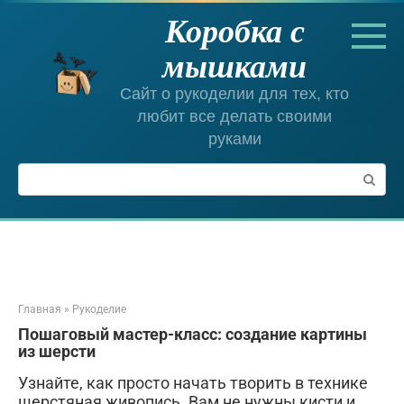
Перейти
Коробка с
к
контенту
мышками
Сайт о рукоделии для тех, кто
любит все делать своими
руками
Поиск:
Главная
»
Рукоделие
Пошаговый мастер-класс: создание картины
из шерсти
Узнайте, как просто начать творить в технике
шерстяная живопись. Вам не нужны кисти и