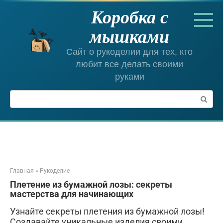
Перейти
Коробка с
к
контенту
мышками
Сайт о рукоделии для тех, кто
любит все делать своими
руками
Поиск:
Главная
»
Рукоделие
Плетение из бумажной лозы: секреты
мастерства для начинающих
Узнайте секреты плетения из бумажной лозы!
Создавайте уникальные изделия своими