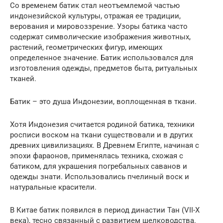
Со временем батик стал неотъемлемой частью
индонезийской культуры, отражая ее традиции,
верования и мировоззрение. Узоры батика часто
содержат символические изображения животных,
растений, геометрических фигур, имеющих
определенное значение. Батик использовался для
изготовления одежды, предметов быта, ритуальных
тканей.
Батик – это душа Индонезии, воплощенная в ткани.
Хотя Индонезия считается родиной батика, техники
росписи воском на ткани существовали и в других
древних цивилизациях. В Древнем Египте, начиная с
эпохи фараонов, применялась техника, схожая с
батиком, для украшения погребальных саванов и
одежды знати. Использовались пчелиный воск и
натуральные красители.
В Китае батик появился в период династии Тан (VII-X
века), тесно связанный с развитием шелководства.