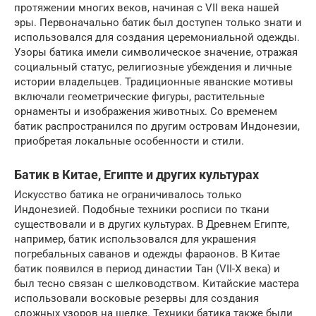
протяжении многих веков, начиная с VII века нашей
эры. Первоначально батик был доступен только знати и
использовался для создания церемониальной одежды.
Узоры батика имели символическое значение, отражая
социальный статус, религиозные убеждения и личные
истории владельцев. Традиционные яванские мотивы
включали геометрические фигуры, растительные
орнаменты и изображения животных. Со временем
батик распространился по другим островам Индонезии,
приобретая локальные особенности и стили.
Батик в Китае, Египте и других культурах
Искусство батика не ограничивалось только
Индонезией. Подобные техники росписи по ткани
существовали и в других культурах. В Древнем Египте,
например, батик использовался для украшения
погребальных саванов и одежды фараонов. В Китае
батик появился в период династии Тан (VII-X века) и
был тесно связан с шелководством. Китайские мастера
использовали восковые резервы для создания
сложных узоров на шелке. Техники батика также были