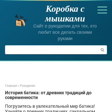
Перейти
Коробка с
к
контенту
мышками
Сайт о рукоделии для тех, кто
любит все делать своими
руками
Поиск:
Главная
»
Рукоделие
История батика: от древних традиций до
современности
Погрузитесь в увлекательный мир батика!
Узнайте о древних традициях, сакральном