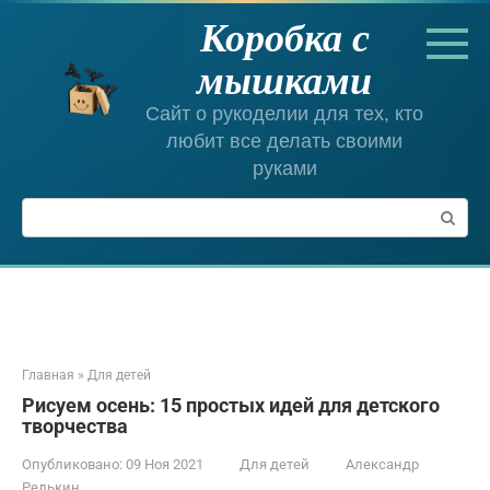
Перейти
Коробка с
к
контенту
мышками
Сайт о рукоделии для тех, кто
любит все делать своими
руками
Поиск:
Главная
»
Для детей
Рисуем осень: 15 простых идей для детского
творчества
Опубликовано:
09 Ноя 2021
Для детей
Александр
Редькин