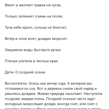
Вянет и желтеет травка на лугах,
Только зеленеет озимь на полях.
Туча небо кроет, солнце не блестит,
Ветер в поле воет, дождик моросит.
Зашумели воды быстрого ручья
Птички улетели в теплые края.
Дети- О поздней осени.
Воспитатель- Осень как вечер года. А вечером мы
готовимся ко сну. Вот и деревья сняли свой наряд и
умылись дождем. Живая природа засыпает. Наступила
поздняя, хмурая осень. Поздней осенью часто идут
холодные моросящие дожди, иногда снег, или снег с
дождём, деревья сбрасывают последние листья, трава