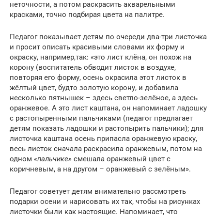
неточности, а потом раскрасить акварельными
красками, точно подбирая цвета на палитре.
Педагог показывает детям по очереди два-три листочка
и просит описать красивыми словами их форму и
окраску, например,так: «это лист клёна, он похож на
корону (воспитатель обводит листок в воздухе,
повторяя его форму, осень окрасила этот листок в
жёлтый цвет, будто золотую корону, и добавила
несколько пятнышек – здесь светло-зелёное, а здесь
оранжевое. А это лист каштана, он напоминает ладошку
с растопыренными пальчиками (педагог предлагает
детям показать ладошки и растопырить пальчики); для
листочка каштана осень припасла оранжевую краску,
весь листок сначала раскрасила оранжевым, потом на
одном
«пальчике»
смешала оранжевый цвет с
коричневым, а на другом – оранжевый с зелёным».
Педагог советует детям внимательно рассмотреть
подарки осени и нарисовать их так, чтобы на рисунках
листочки были как настоящие. Напоминает, что